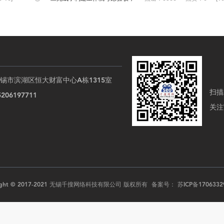
网站...
锡市滨湖区恒大财富中心A栋1315室
扫描
06197711
关注
right © 2017-2021 无锡千搜网络科技有限公司 版权所有 备案号：
苏ICP备1706332