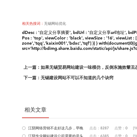
相关热搜词：
无锡网站优化
dDesc : '自定义分享摘要', bdUrl : '自定义分享url地址', bdPic : '自定
Pos : 'top', viewColor : 'black', viewSize : '16', viewList : 
zone','tqq','kaixin001','bdxc','tqf'] }] } with(document)
src='http://bdimg.share.baidu.com/static/api/js/share.js?
上一篇：如果无锡贸易网站建设一味模仿，反倒东施效颦丑
下一篇：无锡建设网站不可以不知道的几个诀窍
相关文章
江阴网络营销不走好这几步，早晚
点击：8287
点赞：0
[1
被淘...
江阴专业网站建设公司需要的是头
点击：6385
点赞：0
[1