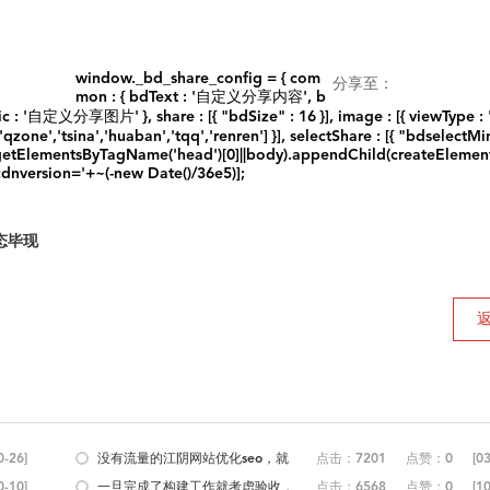
window._bd_share_config = { com
分享至：
mon : { bdText : '自定义分享内容', b
义分享图片' }, share : [{ "bdSize" : 16 }], image : [{ viewType : 'li
['qzone','tsina','huaban','tqq','renren'] }], selectShare : [{ "bdselectMin
0[(getElementsByTagName('head')[0]||body).appendChild(createElement('
cdnversion='+~(-new Date()/36e5)];
态毕现
0-26]
没有流量的江阴网站优化seo，就
点击：7201
点赞：0
[03
0-10]
像没了...
一旦完成了构建工作就考虑验收，
点击：6568
点赞：0
[10