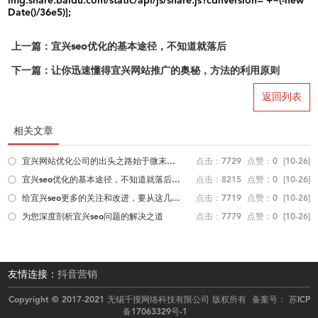
img.share.baidu.com/static/api/js/share.js?cdnversion='+~(-new
Date()/36e5)];
上一篇：宜兴seo优化的基本途径，不知道就落后
下一篇：让你迅速懂得宜兴网站推广的奥秘，方法的利用原则
返回列表
相关文章
宜兴网站优化公司的出头之路始于微末...
点击：7729
点赞：0
[10-26]
宜兴seo优化的基本途径，不知道就落后...
点击：8215
点赞：0
[10-26]
给宜兴seo更多的关注和改进，要从这几...
点击：7719
点赞：0
[10-26]
为您深度剖析宜兴seo问题的解决之道
点击：7779
点赞：0
[10-26]
友情连接：
抖音营销
Copyright © 2017-2021 无锡千搜网络科技有限公司 版权所有 备案号：
苏ICP
备17063329号-1