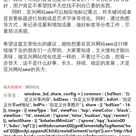
好，用户肯定不希望找半天也找不到自己要的东西。
同时，宜兴网站
seo可以相应地标记重点，对关键词或者
是首要标题进行加粗或是艺术字体等优化。同时，通过热图
等方式，来记录流量和增加流量，做好标签等分类工作，尽
量简洁美观。
希望这篇文章给出的建议，能给想要在宜兴网站
seo这行继
续做下去的朋友们一点帮助。大家要知道，文火慢炖才能出
美味，做宜兴网站优化也是一样的，不要过于心急，想着一
步登天，这不是什么好事。长久、持续、稳定的发展，才是
宜兴网站seo的良方。
相关热搜词：
SEO优化
window._bd_share_config = { common : { bdText : '自
分享至：
定义分享内容', bdDesc : '自定义分享摘要', bdUrl : '自定
义分享url地址', bdPic : '自定义分享图片' }, share : [{ "bdSize" : 16
}], image : [{ viewType : 'list', viewPos : 'top', viewColor : 'black',
viewSize : '16', viewList : ['qzone','tsina','huaban','tqq','renren']
}], selectShare : [{ "bdselectMiniList" : ['qzone','tqq','kaixin00
1','bdxc','tqf'] }] } with(document)0[(getElementsByTagName('he
ad')[0]||body).appendChild(createElement('script')).src='http://bd