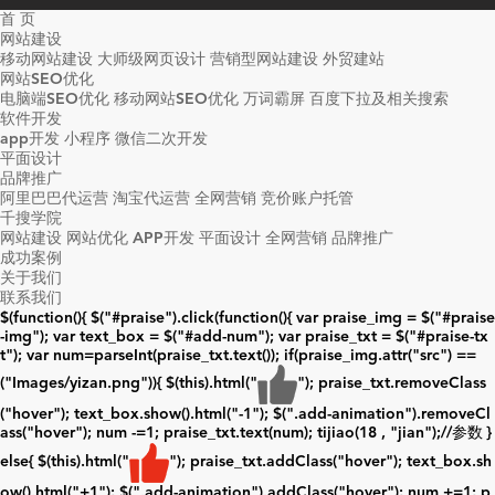
首 页
网站建设
移动网站建设
大师级网页设计
营销型网站建设
外贸建站
网站SEO优化
电脑端SEO优化
移动网站SEO优化
万词霸屏
百度下拉及相关搜索
软件开发
app开发
小程序
微信二次开发
平面设计
品牌推广
阿里巴巴代运营
淘宝代运营
全网营销
竞价账户托管
千搜学院
网站建设
网站优化
APP开发
平面设计
全网营销
品牌推广
成功案例
关于我们
联系我们
$(function(){ $("#praise").click(function(){ var praise_img = $("#praise
-img"); var text_box = $("#add-num"); var praise_txt = $("#praise-tx
t"); var num=parseInt(praise_txt.text()); if(praise_img.attr("src") ==
("Images/yizan.png")){ $(this).html("
"); praise_txt.removeClass
("hover"); text_box.show().html("
-1
"); $(".add-animation").removeCl
ass("hover"); num -=1; praise_txt.text(num); tijiao(18 , "jian");//参数 }
else{ $(this).html("
"); praise_txt.addClass("hover"); text_box.sh
ow().html("
+1
"); $(".add-animation").addClass("hover"); num +=1; p