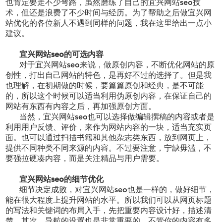
也肯定要走不少弯路，虽然磨练了自己的宜兴网站seo技
术，但还是浪费了不少时间与经历。为了帮助之后做宜兴网
站优化的各位新人不遇到同样的问题，我在这里给出一点小
建议。
宜兴网站
seo的可选内容
对于宜兴网站
seo来说，做原创内容，不断优化网站的原
创性，打出自己网站的特色，是再好不过的选择了。但是我
也理解，在初期做的时候，要篇篇原创和经典，是不可能
的，所以这个时候可以适当利用伪原创内容，在保证自己的
网站有东西有内容之后，再加强原创方面。
当然，宜兴网站
seo也可以选择做编辑撰稿的内容或者是
利用用户反馈、评价，来作为网站内容的一块，适当充实页
面。也可以通过扫描书籍和其他杂志类东西，放到网页上，
提供不同种类不同来源的内容。不过要注意，宁缺毋滥，不
要强拉硬凑内容，而是关注精品与用户需要。
宜兴网站
seo的细节优化
细节决定成败，对宜兴网站
seo也是一样的，做好细节，
能在很大程度上提升网站的水平。所以我们可以从网页标题
的写法和关键词的布局入手，先把重要内容设计好，描述清
楚。其次，导航的设置也是非常重要的，不管你的内容有多