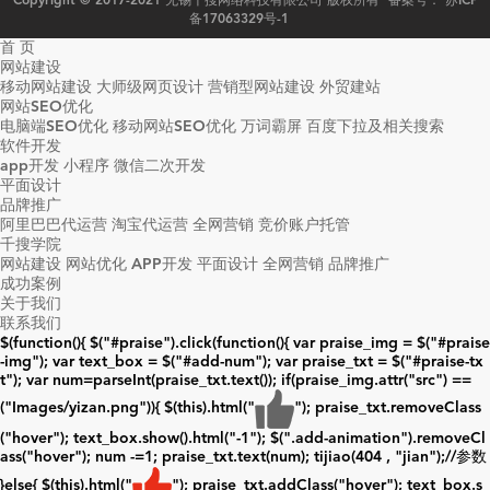
备17063329号-1
首 页
网站建设
移动网站建设
大师级网页设计
营销型网站建设
外贸建站
网站SEO优化
电脑端SEO优化
移动网站SEO优化
万词霸屏
百度下拉及相关搜索
软件开发
app开发
小程序
微信二次开发
平面设计
品牌推广
阿里巴巴代运营
淘宝代运营
全网营销
竞价账户托管
千搜学院
网站建设
网站优化
APP开发
平面设计
全网营销
品牌推广
成功案例
关于我们
联系我们
$(function(){ $("#praise").click(function(){ var praise_img = $("#praise
-img"); var text_box = $("#add-num"); var praise_txt = $("#praise-tx
t"); var num=parseInt(praise_txt.text()); if(praise_img.attr("src") ==
("Images/yizan.png")){ $(this).html("
"); praise_txt.removeClass
("hover"); text_box.show().html("
-1
"); $(".add-animation").removeCl
ass("hover"); num -=1; praise_txt.text(num); tijiao(404 , "jian");//参数
}else{ $(this).html("
"); praise_txt.addClass("hover"); text_box.s