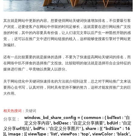
其次就是网站中更新的内容。想要使得网站关键词快速增加排名，不仅要吸引客
户浏览，还要使客户在网站中停留的时间足够长，这就需要在进行网站推广文投
放的时候，其中的内容要具有价值，让人们读完文章以后产生一种豁然开朗的感
觉，；还可以在推广文中进行网站链接的植入，这样能够使搜索引擎对于网站更
加偏好。
还有一点比较重要的就是媒体的选择，不要为了快速提高网站关键词的排名，而
在网络中饥不择食的选择推广文投放。比较聪明的做法就是选择符合企业特征的
媒体进行推广，毕竟物以类聚人以群分。
关于网站优化中关键词快速排名的方法就介绍到这里，总之对于网站推广文来说
要用心去书写，认真对待，同时具有坚持不懈的努力，这样才能发挥推广文的巨
大作用。
相关热搜词：
关键词
window._bd_share_config = { common : { bdText : '自
分享至：
定义分享内容', bdDesc : '自定义分享摘要', bdUrl : '自定
义分享url地址', bdPic : '自定义分享图片' }, share : [{ "bdSize" : 16
}], image : [{ viewType : 'list', viewPos : 'top', viewColor : 'black',