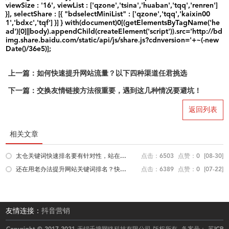
viewSize : '16', viewList : ['qzone','tsina','huaban','tqq','renren']
}], selectShare : [{ "bdselectMiniList" : ['qzone','tqq','kaixin00
1','bdxc','tqf'] }] } with(document)0[(getElementsByTagName('he
ad')[0]||body).appendChild(createElement('script')).src='http://bd
img.share.baidu.com/static/api/js/share.js?cdnversion='+~(-new
Date()/36e5)];
上一篇：如何快速提升网站流量？以下四种渠道任君挑选
下一篇：交换友情链接方法很重要，遇到这几种情况要避坑！
返回列表
相关文章
太仓关键词快速排名要有针对性，站在...
点击：6503
点赞：0
[08-30]
还在用老办法提升网站关键词排名？快...
点击：6389
点赞：0
[07-22]
友情连接：
抖音营销
Copyright © 2017-2021 无锡千搜网络科技有限公司 版权所有 备案号：
苏ICP