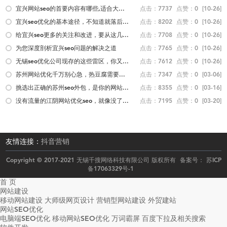
宜兴网站seo的首要内容有哪些,适合大...
点击：7737
点赞：0
[10-26]
宜兴seo优化的基本途径，不知道就落后...
点击：8202
点赞：0
[10-26]
给宜兴seo更多的关注和改进，要从这几...
点击：7708
点赞：0
[10-26]
为您深度剖析宜兴seo问题的解决之道
点击：7765
点赞：0
[10-26]
无锡seo优化公司现存的这些雷区，你又...
点击：7612
点赞：0
[10-26]
苏州网站优化千万别心急，热豆腐需要...
点击：7347
点赞：0
[03-06]
挑选出正确的苏州seo外包，是你的网站...
点击：8355
点赞：0
[03-16]
没有流量的江阴网站优化seo，就像没了...
点击：7195
点赞：0
[03-20]
友情连接：
抖音营销
Copyright © 2017-2021 无锡千搜网络科技有限公司 版权所有 备案号：
苏ICP
备17063329号-1
首 页
网站建设
移动网站建设
大师级网页设计
营销型网站建设
外贸建站
网站SEO优化
电脑端SEO优化
移动网站SEO优化
万词霸屏
百度下拉及相关搜索