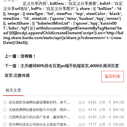
定义分享内容', bdDesc : '自定义分享摘要', bdUrl : '自定
义分享url地址', bdPic : '自定义分享图片' }, share : [{ "bdSize" : 16
}], image : [{ viewType : 'list', viewPos : 'top', viewColor : 'black',
viewSize : '16', viewList : ['qzone','tsina','huaban','tqq','renren']
}], selectShare : [{ "bdselectMiniList" : ['qzone','tqq','kaixin00
1','bdxc','tqf'] }] } with(document)0[(getElementsByTagName('he
ad')[0]||body).appendChild(createElement('script')).src='http://bd
img.share.baidu.com/static/api/js/share.js?cdnversion='+~(-new
Date()/36e5)];
上一篇：没有啦！
下一篇：主关键词80%排名百度pc端手机端首页,4000长尾词百度
首页-北微传感
返回列表
相关文章
还在困扰无锡网站建设哪家好吗，来千...
点击：8326
点赞：0
[04-10]
无锡免费网站建设的能力大比拼，绝对...
点击：8174
点赞：4
[04-10]
江阴网页设计的出彩广告者，赢得用户...
点击：8150
点赞：4
[04-10]
宜兴网站优化公司的出头之路始于微末...
点击：7717
点赞：0
[10-26]